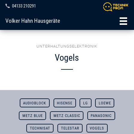
04133 210291
Volker Hahn Hausgeräte
UNTERHALTUNGSELEKTRONIK
Vogels
AUDIOBLOCK
HISENSE
LG
LOEWE
METZ BLUE
METZ CLASSIC
PANASONIC
TECHNISAT
TELESTAR
VOGELS