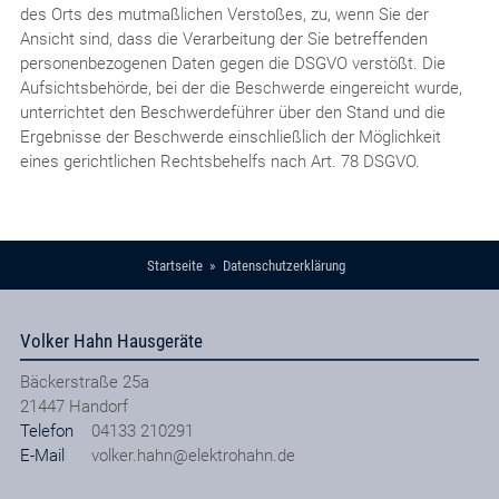
des Orts des mutmaßlichen Verstoßes, zu, wenn Sie der
Ansicht sind, dass die Verarbeitung der Sie betreffenden
personenbezogenen Daten gegen die DSGVO verstößt. Die
Aufsichtsbehörde, bei der die Beschwerde eingereicht wurde,
unterrichtet den Beschwerdeführer über den Stand und die
Ergebnisse der Beschwerde einschließlich der Möglichkeit
eines gerichtlichen Rechtsbehelfs nach Art. 78 DSGVO.
Startseite
Datenschutzerklärung
Volker Hahn Hausgeräte
Bäckerstraße 25a
21447
Handorf
Telefon
04133 210291
E-Mail
volker.hahn@elektrohahn.de