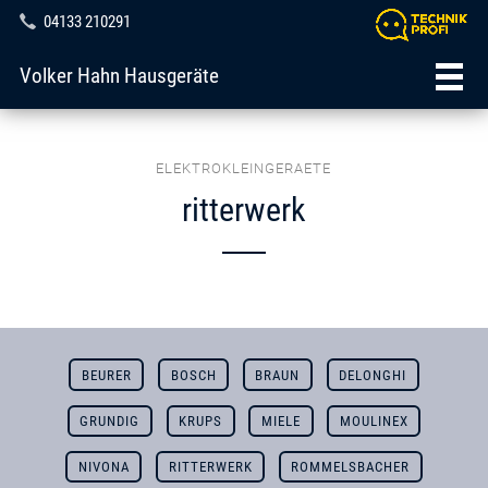
04133 210291
Volker Hahn Hausgeräte
ELEKTROKLEINGERAETE
ritterwerk
BEURER
BOSCH
BRAUN
DELONGHI
GRUNDIG
KRUPS
MIELE
MOULINEX
NIVONA
RITTERWERK
ROMMELSBACHER